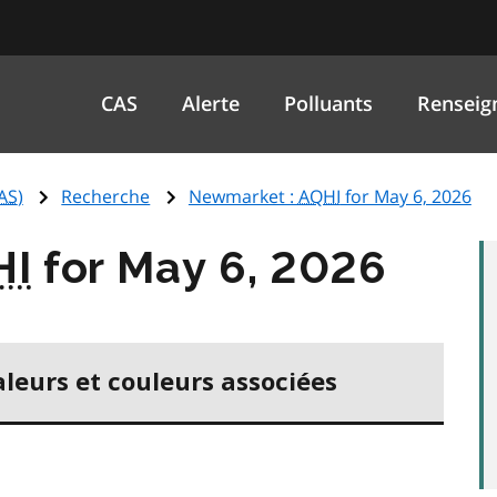
CAS
Alerte
Polluants
Renseig
AS
)
Recherche
Newmarket :
AQHI
for May 6, 2026
HI
for May 6, 2026
aleurs et couleurs associées