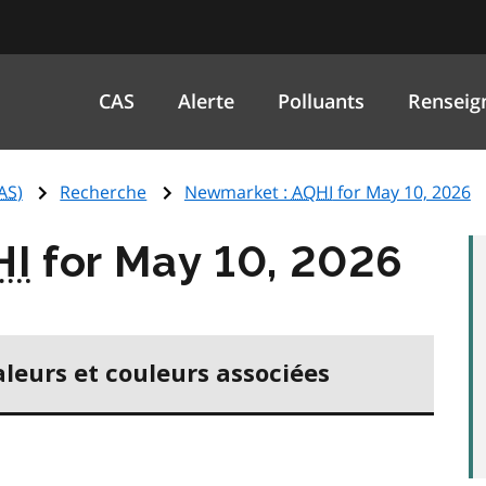
CAS
Alerte
Polluants
Renseig
AS
)
Recherche
Newmarket :
AQHI
for May 10, 2026
HI
for May 10, 2026
aleurs et couleurs associées