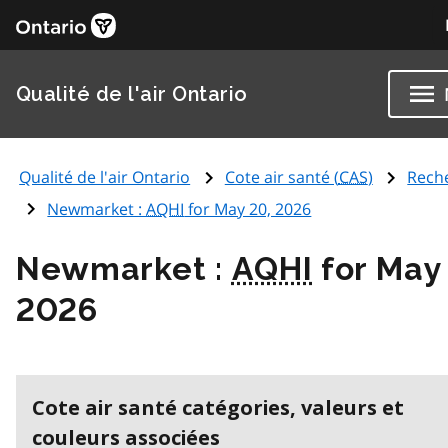
Qualité de l'air Ontario
Qualité de l'air Ontario
Cote air santé (
CAS
)
Rech
Newmarket :
AQHI
for May 20, 2026
Newmarket :
AQHI
for May
2026
Cote air santé catégories, valeurs et
couleurs associées