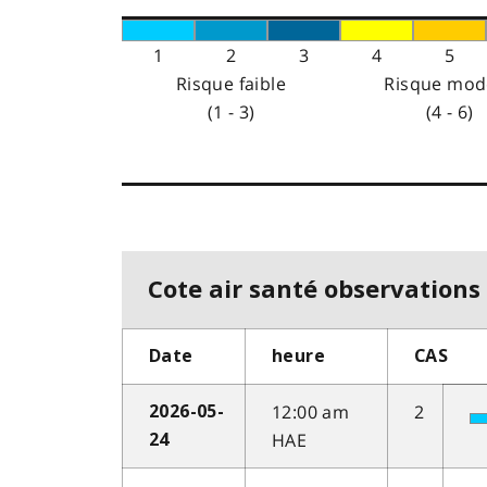
1
2
3
4
5
Risque faible
Risque mod
(1 - 3)
(4 - 6)
Cote air santé observations 
Date
heure
CAS
12:00 am
2
2026-05-
HAE
24