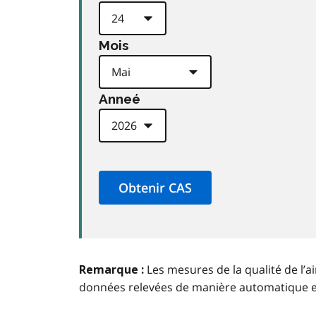
Mois
Anneé
Les mesures de la qualité de l’a
Remarque :
données relevées de manière automatique 