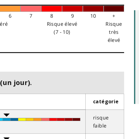
6
7
8
9
10
+
éré
Risque élevé
Risque
(7 - 10)
très
élevé
(un jour).
catégorie
risque
faible