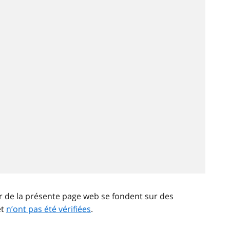
ir de la présente page web se fondent sur des
et
n’ont pas été vérifiées
.