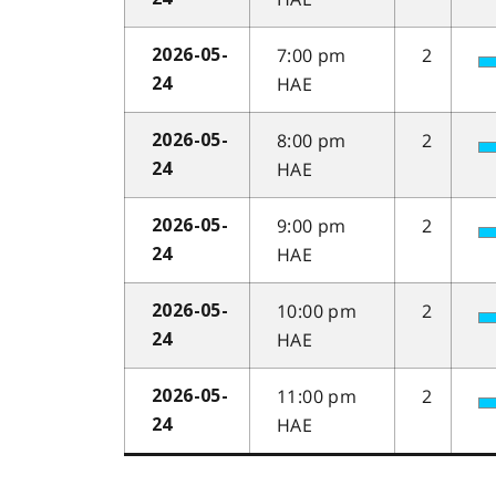
7:00 pm
2
2026-05-
HAE
24
8:00 pm
2
2026-05-
HAE
24
9:00 pm
2
2026-05-
HAE
24
10:00 pm
2
2026-05-
HAE
24
11:00 pm
2
2026-05-
HAE
24