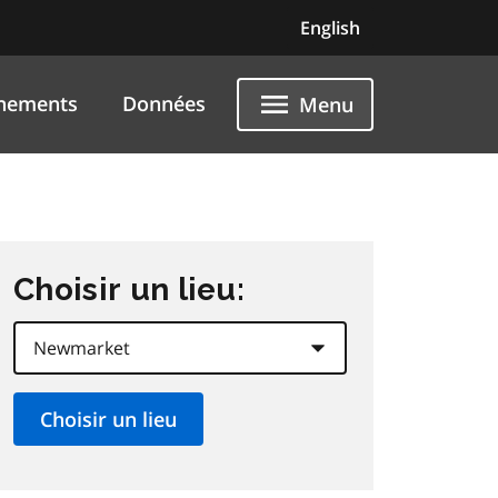
English
nements
Données
Menu
Choisir un lieu: