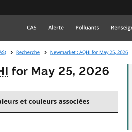
CAS
Alerte
Polluants
Renseig
AS
)
Recherche
Newmarket :
AQHI
for May 25, 2026
HI
for May 25, 2026
aleurs et couleurs associées