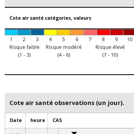
Cote air santé catégories, valeurs
1
2
3
4
5
6
7
8
9
10
Risque faible
Risque modéré
Risque élevé
(1 - 3)
(4 - 6)
(7 - 10)
Cote air santé observations (un jour).
Date
heure
CAS