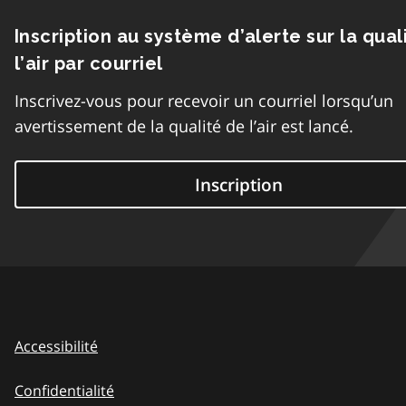
Inscription au système d’alerte sur la qual
l’air par courriel
Inscrivez-vous pour recevoir un courriel lorsqu’un
avertissement de la qualité de l’air est lancé.
Inscription
Accessibilité
Confidentialité