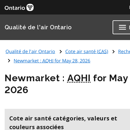
Qualité de l'air Ontario
Qualité de l'air Ontario
Cote air santé (
CAS
)
Rech
Newmarket :
AQHI
for May 28, 2026
Newmarket :
AQHI
for May
2026
Cote air santé catégories, valeurs et
couleurs associées