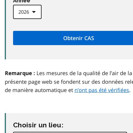
Anneé
Les mesures de la qualité de l’air de la
Remarque :
présente page web se fondent sur des données rel
de manière automatique et
n’ont pas été vérifiées
.
Choisir un lieu: