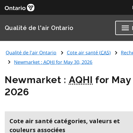
Qualité de l'air Ontario
Qualité de l'air Ontario
Cote air santé (
CAS
)
Rech
Newmarket :
AQHI
for May 30, 2026
Newmarket :
AQHI
for May
2026
Cote air santé catégories, valeurs et
couleurs associées