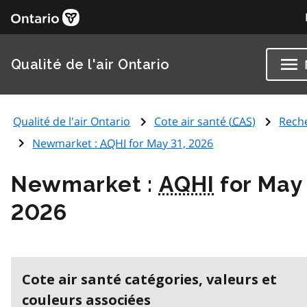
Qualité de l'air Ontario
Qualité de l'air Ontario
Cote air santé (
CAS
)
Rech
Newmarket :
AQHI
for May 31, 2026
Newmarket :
AQHI
for May 
2026
Cote air santé catégories, valeurs et
couleurs associées