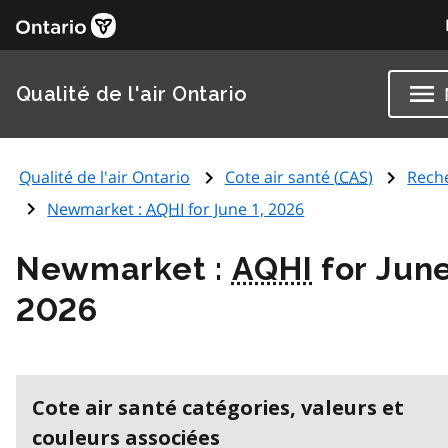
Qualité de l'air Ontario
Qualité de l'air Ontario
Cote air santé (
CAS
)
Rech
Newmarket :
AQHI
for June 1, 2026
Newmarket :
AQHI
for June
2026
Cote air santé catégories, valeurs et
couleurs associées