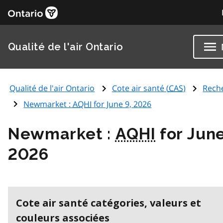
Qualité de l'air Ontario
Qualité de l'air Ontario
Cote air santé (
CAS
)
Rech
Newmarket :
AQHI
for June 9, 2026
Newmarket :
AQHI
for June
2026
Cote air santé catégories, valeurs et
couleurs associées