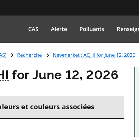
CAS
Alerte
Polluants
Renseig
AS
)
Recherche
Newmarket :
AQHI
for June 12, 2026
HI
for June 12, 2026
aleurs et couleurs associées