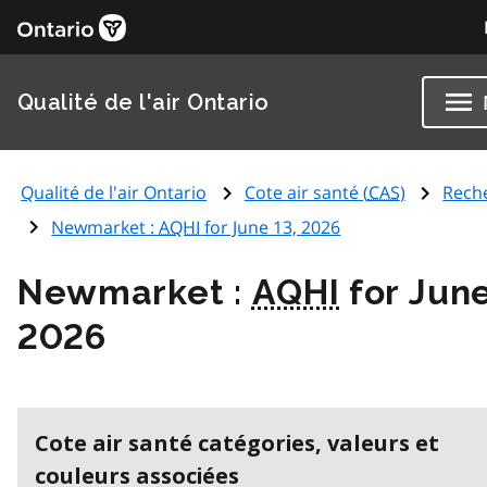
Qualité de l'air Ontario
Qualité de l'air Ontario
Cote air santé (
CAS
)
Rech
Newmarket :
AQHI
for June 13, 2026
Newmarket :
AQHI
for June
2026
Cote air santé catégories, valeurs et
couleurs associées