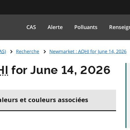
CAS
Alerte
Polluants
Renseig
AS
)
Recherche
Newmarket :
AQHI
for June 14, 2026
HI
for June 14, 2026
aleurs et couleurs associées