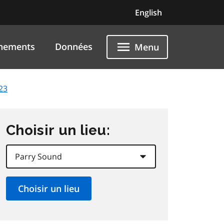
English
nements
Données
Menu
23
Choisir un lieu: