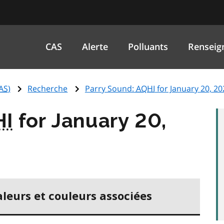
CAS
Alerte
Polluants
Renseig
AS
)
Recherche
Parry Sound:
AQHI
for January 20, 20
HI
for January 20,
aleurs et couleurs associées