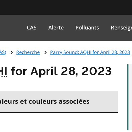
CAS
Alerte
Polluants
Renseig
AS
)
Recherche
Parry Sound:
AQHI
for April 28, 2023
HI
for April 28, 2023
aleurs et couleurs associées