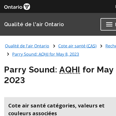
Qualité de l'air Ontario
Qualité de l'air Ontario
Cote air santé (
CAS
)
Rech
Parry Sound:
AQHI
for May 8, 2023
Parry Sound:
AQHI
for May 
2023
Cote air santé catégories, valeurs et
couleurs associées