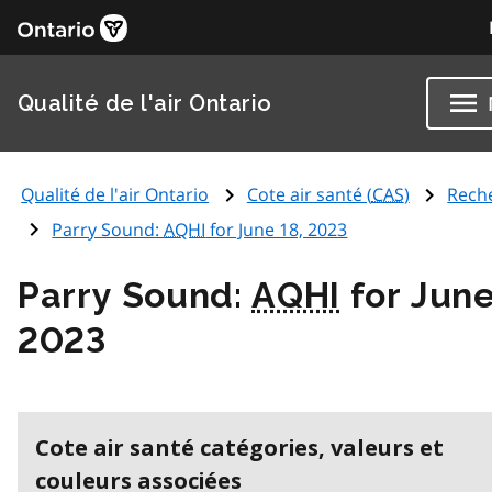
Qualité de l'air Ontario
Qualité de l'air Ontario
Cote air santé (
CAS
)
Rech
Parry Sound:
AQHI
for June 18, 2023
Parry Sound:
AQHI
for June
2023
Cote air santé catégories, valeurs et
couleurs associées