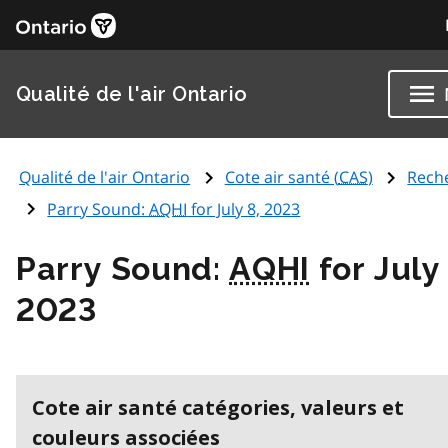
Qualité de l'air Ontario
Qualité de l'air Ontario
Cote air santé (
CAS
)
Rech
Parry Sound:
AQHI
for July 8, 2023
Parry Sound:
AQHI
for July 
2023
Cote air santé catégories, valeurs et
couleurs associées