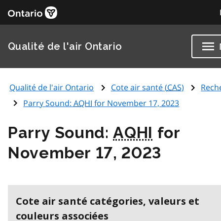
Qualité de l'air Ontario
Qualité de l'air Ontario
Cote air santé (
CAS
)
Rech
Parry Sound:
AQHI
for November 17, 2023
Parry Sound:
AQHI
for
November 17, 2023
Cote air santé catégories, valeurs et
couleurs associées