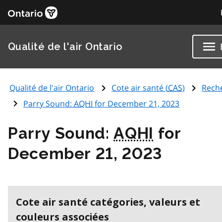
Qualité de l'air Ontario
Qualité de l'air Ontario
Cote air santé (
CAS
)
Rech
Parry Sound:
AQHI
for December 21, 2023
Parry Sound:
AQHI
for
December 21, 2023
Cote air santé catégories, valeurs et
couleurs associées