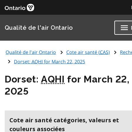
Qualité de l'air Ontario
Qualité de l'air Ontario
Cote air santé (
CAS
)
Rech
Dorset:
AQHI
for March 22, 2025
Dorset:
AQHI
for March 22,
2025
Cote air santé catégories, valeurs et
couleurs associées