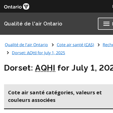
Qualité de l'air Ontario
Qualité de l'air Ontario
Cote air santé (
CAS
)
Rech
Dorset:
AQHI
for July 1, 2025
Dorset:
AQHI
for July 1, 20
Cote air santé catégories, valeurs et
couleurs associées