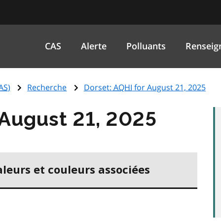
CAS
Alerte
Polluants
Renseig
AS
)
Recherche
Dorset:
AQHI
for August 21, 2025
 August 21, 2025
aleurs et couleurs associées