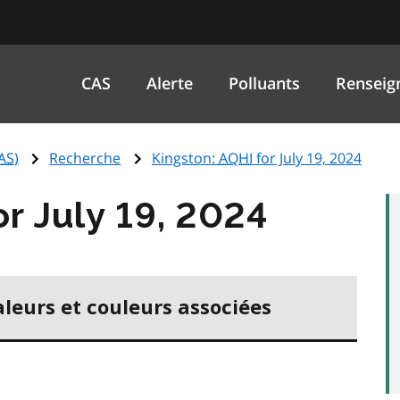
CAS
Alerte
Polluants
Renseig
AS
)
Recherche
Kingston:
AQHI
for July 19, 2024
or July 19, 2024
aleurs et couleurs associées