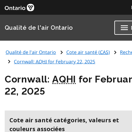
Qualité de l'air Ontario
Qualité de l'air Ontario
Cote air santé (
CAS
)
Rech
Cornwall:
AQHI
for February 22, 2025
Cornwall:
AQHI
for Februa
22, 2025
Cote air santé catégories, valeurs et
couleurs associées