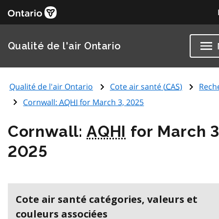
Qualité de l'air Ontario
Qualité de l'air Ontario
Cote air santé (
CAS
)
Rech
Cornwall:
AQHI
for March 3, 2025
Cornwall:
AQHI
for March 3
2025
Cote air santé catégories, valeurs et
couleurs associées