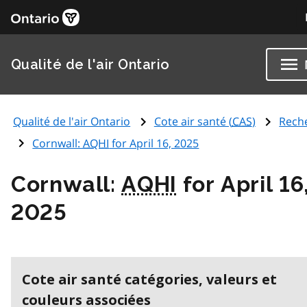
Qualité de l'air Ontario
Qualité de l'air Ontario
Cote air santé (
CAS
)
Rech
Cornwall:
AQHI
for April 16, 2025
Cornwall:
AQHI
for April 16
2025
Cote air santé catégories, valeurs et
couleurs associées