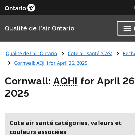
Qualité de l'air Ontario
Qualité de l'air Ontario
Cote air santé (
CAS
)
Rech
Cornwall:
AQHI
for April 26, 2025
Cornwall:
AQHI
for April 26
2025
Cote air santé catégories, valeurs et
couleurs associées