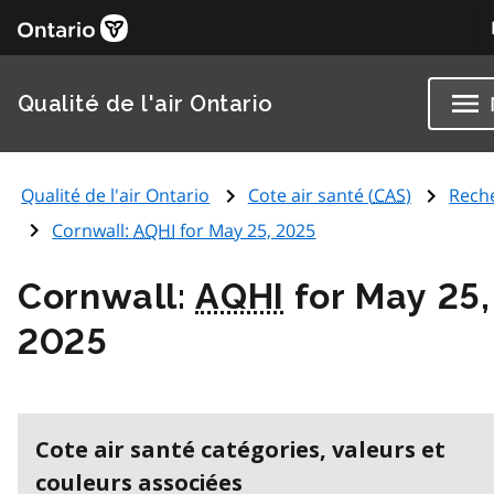
Qualité de l'air Ontario
Qualité de l'air Ontario
Cote air santé (
CAS
)
Rech
Cornwall:
AQHI
for May 25, 2025
Cornwall:
AQHI
for May 25,
2025
Cote air santé catégories, valeurs et
couleurs associées