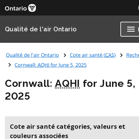
Qualité de l'air Ontario
Qualité de l'air Ontario
Cote air santé (
CAS
)
Rech
Cornwall:
AQHI
for June 5, 2025
Cornwall:
AQHI
for June 5,
2025
Cote air santé catégories, valeurs et
couleurs associées