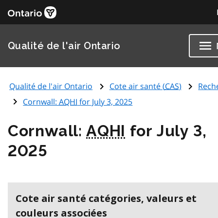
Qualité de l'air Ontario
Qualité de l'air Ontario
Cote air santé (
CAS
)
Rech
Cornwall:
AQHI
for July 3, 2025
Cornwall:
AQHI
for July 3,
2025
Cote air santé catégories, valeurs et
couleurs associées