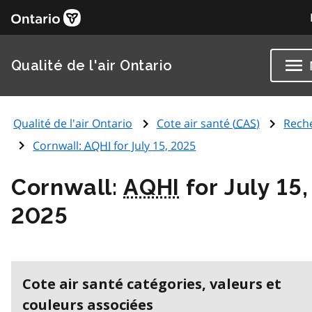
Qualité de l'air Ontario
Qualité de l'air Ontario
Cote air santé (
CAS
)
Rech
Cornwall:
AQHI
for July 15, 2025
Cornwall:
AQHI
for July 15,
2025
Cote air santé catégories, valeurs et
couleurs associées