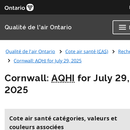
Qualité de l'air Ontario
Qualité de l'air Ontario
Cote air santé (
CAS
)
Rech
Cornwall:
AQHI
for July 29, 2025
Cornwall:
AQHI
for July 29,
2025
Cote air santé catégories, valeurs et
couleurs associées