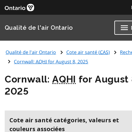
Qualité de l'air Ontario
Qualité de l'air Ontario
Cote air santé (
CAS
)
Rech
Cornwall:
AQHI
for August 8, 2025
Cornwall:
AQHI
for August 
2025
Cote air santé catégories, valeurs et
couleurs associées