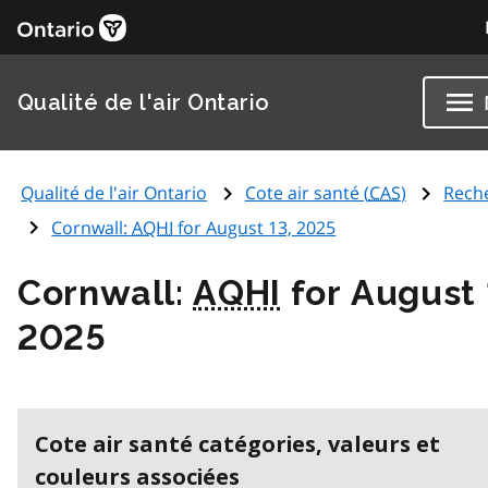
Qualité de l'air Ontario
Qualité de l'air Ontario
Cote air santé (
CAS
)
Rech
Cornwall:
AQHI
for August 13, 2025
Cornwall:
AQHI
for August 
2025
Cote air santé catégories, valeurs et
couleurs associées