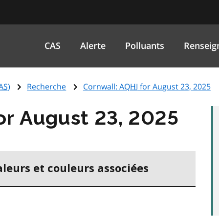
CAS
Alerte
Polluants
Renseig
AS
)
Recherche
Cornwall:
AQHI
for August 23, 2025
or August 23, 2025
aleurs et couleurs associées