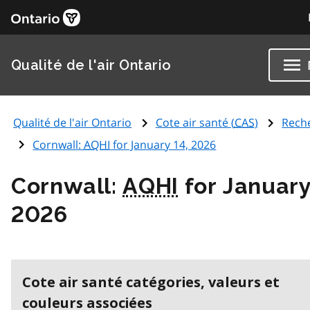
Qualité de l'air Ontario
Qualité de l'air Ontario
Cote air santé (
CAS
)
Rech
Cornwall:
AQHI
for January 14, 2026
Cornwall:
AQHI
for January
2026
Cote air santé catégories, valeurs et
couleurs associées