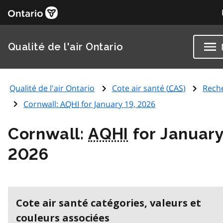
Qualité de l'air Ontario
Qualité de l'air Ontario
Cote air santé (
CAS
)
Rech
Cornwall:
AQHI
for January 19, 2026
Cornwall:
AQHI
for January
2026
Cote air santé catégories, valeurs et
couleurs associées