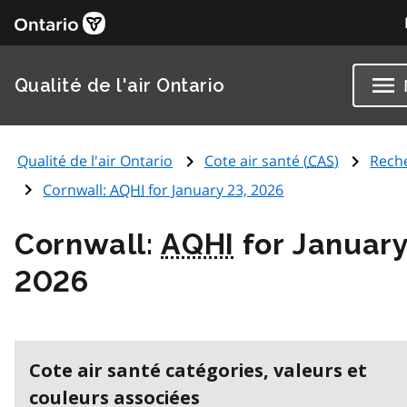
Qualité de l'air Ontario
Qualité de l'air Ontario
Cote air santé (
CAS
)
Rech
Cornwall:
AQHI
for January 23, 2026
Cornwall:
AQHI
for January
2026
Cote air santé catégories, valeurs et
couleurs associées