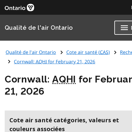
Qualité de l'air Ontario
Qualité de l'air Ontario
Cote air santé (
CAS
)
Rech
Cornwall:
AQHI
for February 21, 2026
Cornwall:
AQHI
for Februa
21, 2026
Cote air santé catégories, valeurs et
couleurs associées