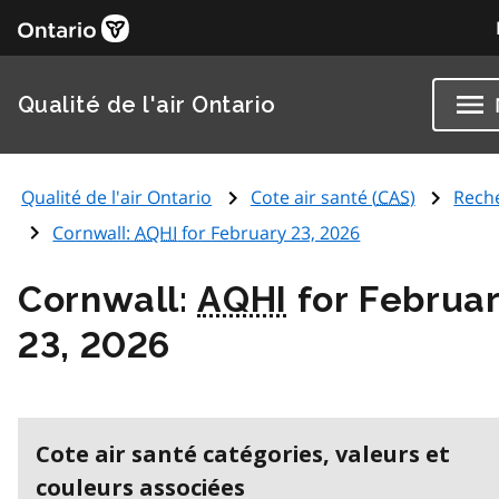
Qualité de l'air Ontario
Qualité de l'air Ontario
Cote air santé (
CAS
)
Rech
Cornwall:
AQHI
for February 23, 2026
Cornwall:
AQHI
for Februa
23, 2026
Cote air santé catégories, valeurs et
couleurs associées