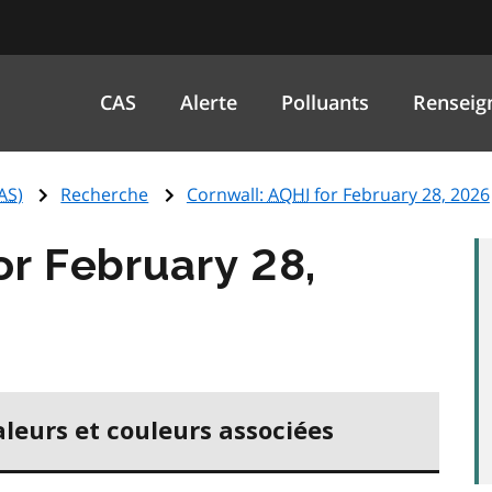
CAS
Alerte
Polluants
Renseig
AS
)
Recherche
Cornwall:
AQHI
for February 28, 2026
or February 28,
aleurs et couleurs associées