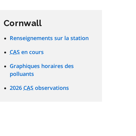
Cornwall
Renseignements sur la station
CAS
en cours
Graphiques horaires des
polluants
2026
CAS
observations