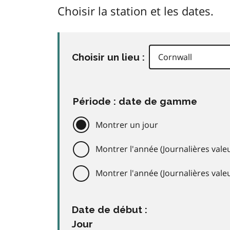
Choisir la station et les dates.
Choisir un lieu :
Période : date de gamme
Montrer un jour
Montrer l'année (Journalières valeu
Montrer l'année (Journalières val
Date de début :
Jour