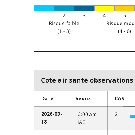
1
2
3
4
5
Risque faible
Risque mod
(1 - 3)
(4 - 6)
Cote air santé observations 
Date
heure
CAS
12:00 am
2
2026-03-
HAE
18