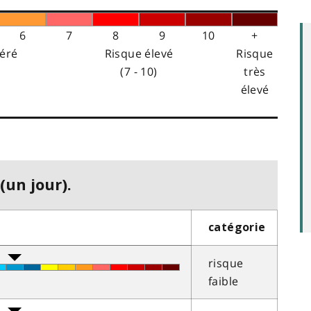
6
7
8
9
10
+
éré
Risque élevé
Risque
(7 - 10)
très
élevé
(un jour).
catégorie
risque
faible