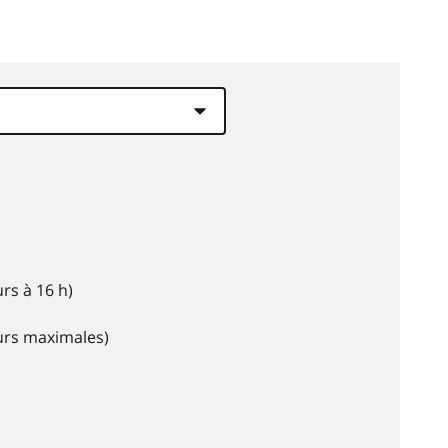
rs à 16 h)
eurs maximales)