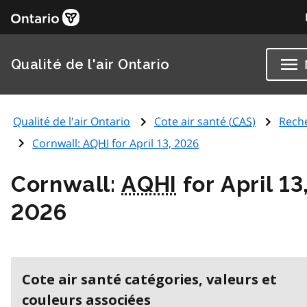
Qualité de l'air Ontario
Qualité de l'air Ontario
Cote air santé (
CAS
)
Rech
Cornwall:
AQHI
for April 13, 2026
Cornwall:
AQHI
for April 13
2026
Cote air santé catégories, valeurs et
couleurs associées