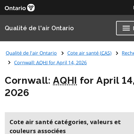
Qualité de l'air Ontario
Qualité de l'air Ontario
Cote air santé (
CAS
)
Rech
Cornwall:
AQHI
for April 14, 2026
Cornwall:
AQHI
for April 14
2026
Cote air santé catégories, valeurs et
couleurs associées