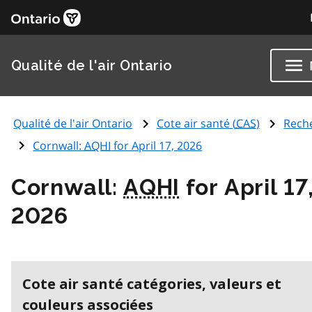
Qualité de l'air Ontario
Qualité de l'air Ontario
Cote air santé (
CAS
)
Rech
Cornwall:
AQHI
for April 17, 2026
Cornwall:
AQHI
for April 17
2026
Cote air santé catégories, valeurs et
couleurs associées