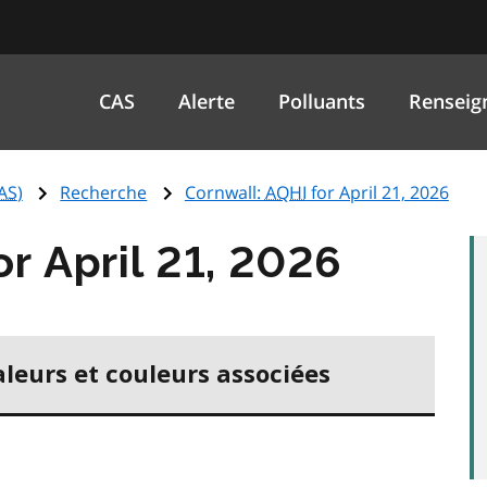
CAS
Alerte
Polluants
Renseig
AS
)
Recherche
Cornwall:
AQHI
for April 21, 2026
or April 21, 2026
aleurs et couleurs associées