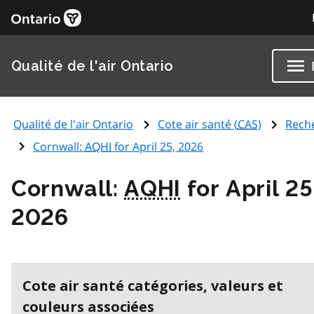
Qualité de l'air Ontario
Qualité de l'air Ontario
Cote air santé (
CAS
)
Rech
Cornwall:
AQHI
for April 25, 2026
Cornwall:
AQHI
for April 25
2026
Cote air santé catégories, valeurs et
couleurs associées