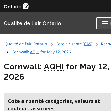
Qualité de l'air Ontario
Qualité de l'air Ontario
Cote air santé (
CAS
)
Rech
Cornwall:
AQHI
for May 12, 2026
Cornwall:
AQHI
for May 12,
2026
Cote air santé catégories, valeurs et
couleurs associées