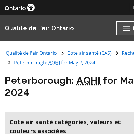
Qualité de l'air Ontario
Qualité de l'air Ontario
Cote air santé (
CAS
)
Rech
Peterborough:
AQHI
for May 2, 2024
Peterborough:
AQHI
for Ma
2024
Cote air santé catégories, valeurs et
couleurs associées